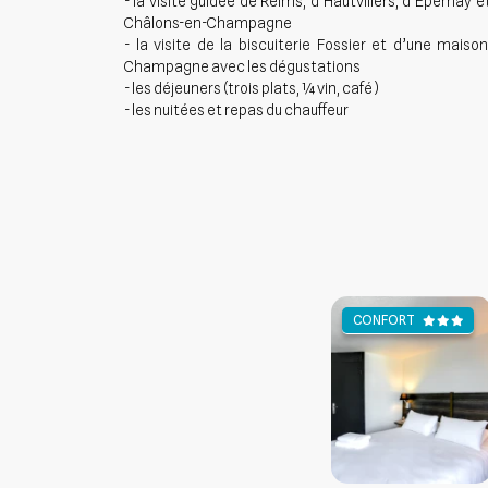
- la visite guidée de Reims, d’Hautvillers, d’Epernay e
Châlons-en-Champagne
- la visite de la biscuiterie Fossier et d’une maiso
Champagne avec les dégustations
- les déjeuners (trois plats, ¼ vin, café)
- les nuitées et repas du chauffeur
CONFORT