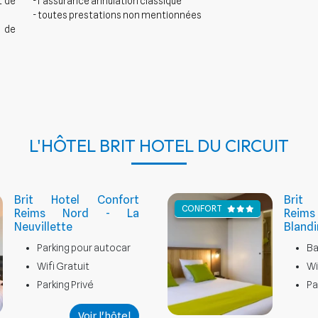
t de
- l’assurance annulation classique
- toutes prestations non mentionnées
n de
L'HÔTEL BRIT HOTEL DU CIRCUIT
Brit Hotel Confort
Brit
CONFORT
Reims Nord - La
Reim
Neuvillette
Blandi
Parking pour autocar
Ba
Wifi Gratuit
Wi
Parking Privé
Pa
Voir l'hôtel