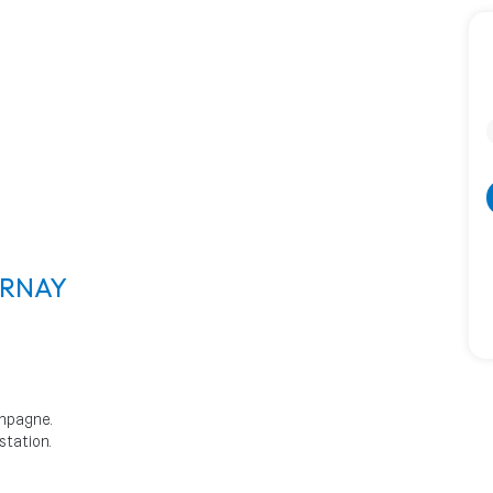
ERNAY
mpagne.
tation.