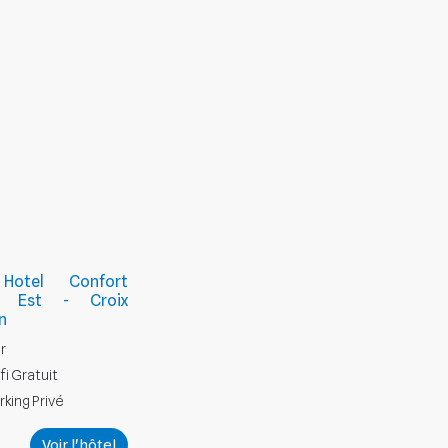
 Hotel Confort
s Est - Croix
n
r
fi Gratuit
rking Privé
Voir l'hôtel