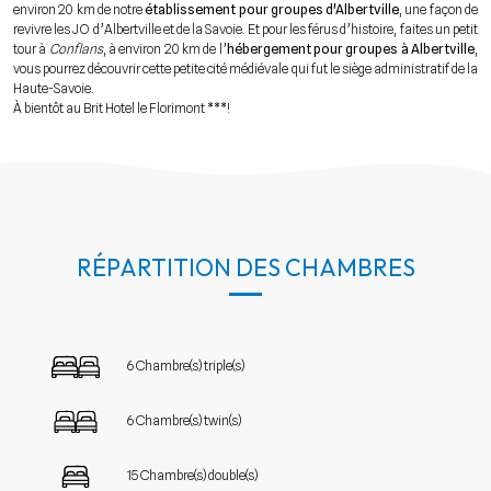
environ 20 km de notre
établissement pour groupes d'Albertville
, une façon de
revivre les JO d’Albertville et de la Savoie. Et pour les férus d’histoire, faites un petit
tour à
Conflans
, à environ 20 km de l’
hébergement pour groupes à Albertville
,
vous pourrez découvrir cette petite cité médiévale qui fut le siège administratif de la
Haute-Savoie.
À bientôt au Brit Hotel le Florimont ***!
RÉPARTITION DES CHAMBRES
6 Chambre(s) triple(s)
6 Chambre(s) twin(s)
15 Chambre(s) double(s)