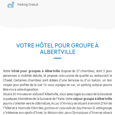
Parking Gratuit
VOTRE HÔTEL POUR GROUPE À
ALBERTVILLE
Notre
hôtel pour groupes à Albertville
dispose de 27 chambres, dont 2 pour
personnes à mobilité réduite, et propose une cuisine de qualité au restaurant le
Chalet. Certaines chambres sont dotées d’une terrasse ou d’un balcon, un bon
moyen pour profiter de la vue ! Si vous voyagez en car, un parking autocar pourra
être mis à votre disposition.
Situé à 20 minutes en voiture d’Albertville, vous serez logés au cœur de la Savoie et
à quelques kilomètres de la Suisse et de l’Italie. Votre
séjour groupe à Albertville
pourra s’orienter vers le côté nature, le
Lac d’Annecy
se situant à environ 21 km de
l’hôtel et à moins de 10km des
grottes et cascade de Seythenex
. Si votre groupe
s’intéresse aux sports d’hiver, la
Maison des Jeux Olympiques d’hiver
se situe à