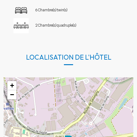
6 Chambre(s) twin(s)
2 Chambre(s) quadruple(s)
LOCALISATION DE L'HÔTEL
+
−