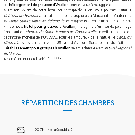
cet
hébergement de groupes d’Avallon
peuvent vous être suggérés.
A environ 25 km de notre hôtel pour groupe d'Avallon, vous pourrez visiter le
Château de Bazoches
qui fut un temps la propriété du Maréchal de Vauban. La
Basilique Sainte-Marie-Madeleine de Vézelay
vous attend à un peu moins de 20
km de notre
hôtel pour groupes à Avallon
, il s’agit là d’un lieu de pèlerinage
important du
chemin de Saint-Jacques de Compostelle
, inscrit sur la liste du
patrimoine mondial de l’UNESCO. Pour les amoureux de la nature, le
Canal du
Nivernais
se situe à environ 35 km d’Avallon. Sans parler du fait que
l’
établissement pour groupes à Avallon
se situe dans le
Parc Naturel Régional
du Morvan
!
A bientôt au Brit Hotel Dak’Hôtel *** !
RÉPARTITION DES CHAMBRES
20 Chambre(s) double(s)