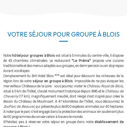
VOTRE SÉJOUR POUR GROUPE À BLOIS
Notre
hôtel pour groupes à Blois
est situé à 5 minutes du centre-ville, il dispose
de 43 chambres climatisées. Le restaurant
"Le Préma"
propose une cuisine
traditionnelle et des menus adaptés aux groupes, en demi-pension ou en stop repas
durant vos étapes.
L'emplacement du Brit Hotel Blois *** est idéal pour découvrir les richesses de la
région lors de votre
séjour en groupe à Blois
. Impossible de ne pas évoquer les
merveilleux Châteaux de la Loire : vous pourrez visiter le
Château Royal de Blois
,
situé à 5 km de l'hôtel, classé monument historique depuis 1845 et le
Château de
Cheverny
(17 km), magnifiquement meublé, dont Hergé s'est inspiré pour créer le
dessin du Château de Moulinsart. A 47 kilomètres de l’hôtel, vous découvrirez le
ZooParc de Beauval
, qui présente plus de 800 espèces animales sur 40 hectares.
A noter que le parc s’est engagé dans la protection des animaux en soutenant plus
de 50 programmes de conservation à travers le monde.
N'hésitez pas à réserver votre séjour en groupe dans notre
établissement de
groupes à Blois !