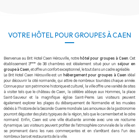
VOTRE HÔTEL POUR GROUPES À CAEN
Bienvenue au Brit Hotel Caen Hérouville, notre
hôtel pour groupes à Caen
. Cet
établissement 3*** de 38 chambres est idéalement situé pour un
séjour en
groupe à Caen
, et offre un confort exceptionnel, le tout dans un cadre agréable.
Le Brit Hotel Caen Hérouville est un
hébergement pour groupes à Caen
idéal
pour découvrir la cité normande, qui attire de nombreux touristes chaque année.
Connue pour son patrimoine historique et culturel, la ville offre une variété de sites
à visiter tels que le château de Caen, la célèbre abbaye aux Hommes, la place
Saint-Sauveur et la magnifique église Saint-Pierre. Les visiteurs peuvent
également explorer les plages du débarquement de Normandie et les musées
dédiés à l'histoire de la Seconde Guerre mondiale. Les amoureux de la gastronomie
pourront déguster des plats typiques de la région, tels que le camembert et le cidre
normand. Enfin, Caen est une ville étudiante animée avec une vie nocturne
dynamique. Les visiteurs peuvent profiter de l'atmosphère conviviale de la ville en
se promenant dans les rues commerçantes et en s'arrêtant dans l'un des
nombreux bars et restaurants de la ville.