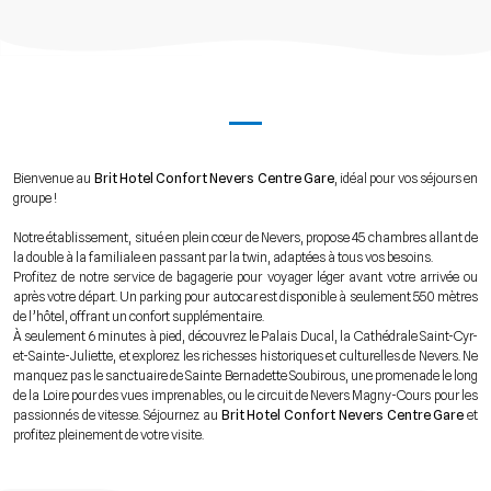
Bienvenue au
Brit Hotel Confort Nevers Centre Gare
, idéal pour vos séjours en
groupe !
Notre établissement, situé en plein cœur de Nevers, propose 45 chambres allant de
la double à la familiale en passant par la twin, adaptées à tous vos besoins.
Profitez de notre service de bagagerie pour voyager léger avant votre arrivée ou
après votre départ. Un parking pour autocar est disponible à seulement 550 mètres
de l’hôtel, offrant un confort supplémentaire.
À seulement 6 minutes à pied, découvrez le Palais Ducal, la Cathédrale Saint-Cyr-
et-Sainte-Juliette, et explorez les richesses historiques et culturelles de Nevers. Ne
manquez pas le sanctuaire de Sainte Bernadette Soubirous, une promenade le long
de la Loire pour des vues imprenables, ou le circuit de Nevers Magny-Cours pour les
passionnés de vitesse. Séjournez au
Brit Hotel Confort Nevers Centre Gare
et
profitez pleinement de votre visite.