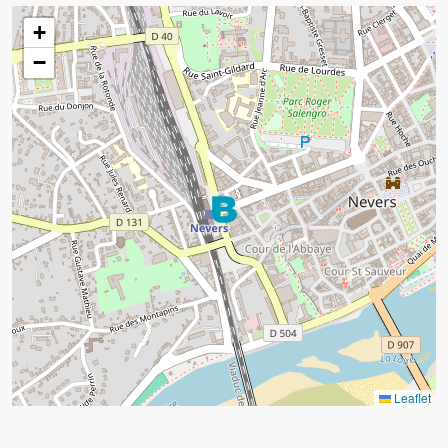
+
−
Leaflet