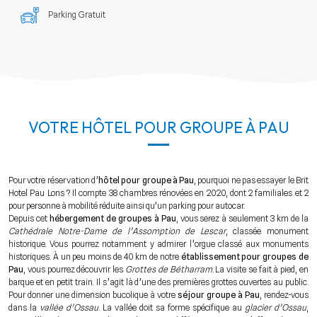
Parking Gratuit
VOTRE HÔTEL POUR GROUPE À PAU
Pour votre réservation d’
hôtel pour groupe à Pau
, pourquoi ne pas essayer le Brit
Hotel Pau Lons ? Il compte 38 chambres rénovées en 2020, dont 2 familiales et 2
pour personne à mobilité réduite ainsi qu’un parking pour autocar.
Depuis cet
hébergement de groupes à Pau
, vous serez à seulement 3 km de la
Cathédrale Notre-Dame de l’Assomption de Lescar
, classée monument
historique. Vous pourrez notamment y admirer l’orgue classé aux monuments
historiques. À un peu moins de 40 km de notre
établissement pour groupes de
Pau
, vous pourrez découvrir les
Grottes de Bétharram
. La visite se fait à pied, en
barque et en petit train. Il s’agit là d’une des premières grottes ouvertes au public.
Pour donner une dimension bucolique à votre
séjour groupe à Pau
, rendez-vous
dans la
vallée d’Ossau
. La vallée doit sa forme spécifique au
glacier d’Ossau
,