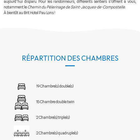
aujourd’hui disparu. Pour les randonneurs, différents sentiers s’offrent à vous,
notamment le
Chemin du Pèlerinage de Saint-Jacques-de-Compostelle
.
À bientôt au Brit Hotel Pau Lons !
RÉPARTITION DES CHAMBRES
19 Chambre(s) double(s)
15 Chambre double twin
2 Chambre(s) triple(s)
2 Chambre(s) quadruple(s)