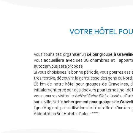
VOTRE HÔTEL POU
Vous souhaitez organiser un
séjour groupe à Gravelin
vous accueillera avec ses 38 chambres et 1 appart
autocar vous sera proposé.
Si vous choisissez la bonne période, vous pourrez assi
très festive, découvrir la gentillesse des gens du Nord
23 km de notre
hôtel pour groupes de Gravelines
, 
initialement créé par des dockers pour témoigner de le
vous pourrez visiter le
beffroi Saint-Eloi
, classé au Pa
sur la ville. Notre
hébergement pour groupes de Gravel
ligne Maginot, puis utilisé lors de la bataille de Dunke
À bientôt au Brit Hotel Le Polder *** !