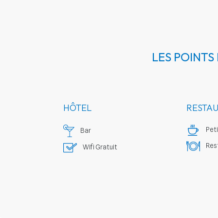
LES POINTS
HÔTEL
RESTA
Peti
Bar
Rest
Wifi Gratuit