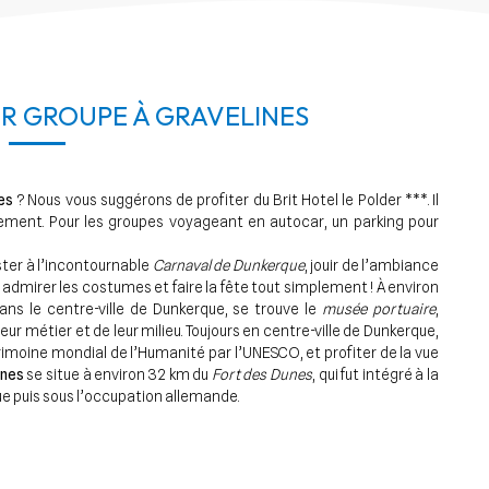
R GROUPE À GRAVELINES
es
? Nous vous suggérons de profiter du Brit Hotel le Polder ***. Il
ement. Pour les groupes voyageant en autocar, un parking pour
ster à l’incontournable
Carnaval de Dunkerque
, jouir de l’ambiance
, admirer les costumes et faire la fête tout simplement ! À environ
dans le centre-ville de Dunkerque, se trouve le
musée portuaire
,
ur métier et de leur milieu. Toujours en centre-ville de Dunkerque,
trimoine mondial de l’Humanité par l’UNESCO, et profiter de la vue
ines
se situe à environ 32 km du
Fort des Dunes
, qui fut intégré à la
rque puis sous l’occupation allemande.