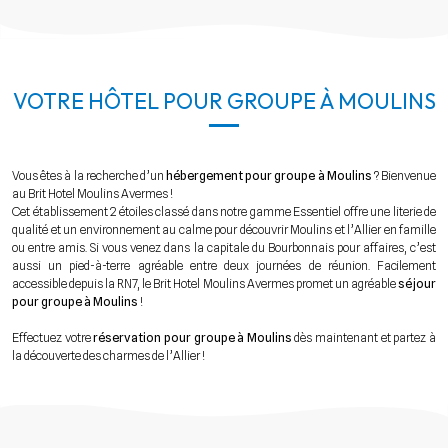
VOTRE HÔTEL POUR GROUPE À MOULINS
Vous êtes à la recherche d’un
hébergement pour groupe à Moulins
? Bienvenue
au Brit Hotel Moulins Avermes !
Cet établissement 2 étoiles classé dans notre gamme Essentiel offre une literie de
qualité et un environnement au calme pour découvrir Moulins et l’Allier en famille
ou entre amis. Si vous venez dans la capitale du Bourbonnais pour affaires, c’est
aussi un pied-à-terre agréable entre deux journées de réunion. Facilement
accessible depuis la RN7, le Brit Hotel Moulins Avermes promet un agréable
séjour
pour groupe à Moulins
!
Effectuez votre
réservation pour groupe à Moulins
dès maintenant et partez à
la découverte des charmes de l’Allier !