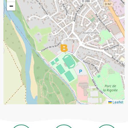
−
Leaflet