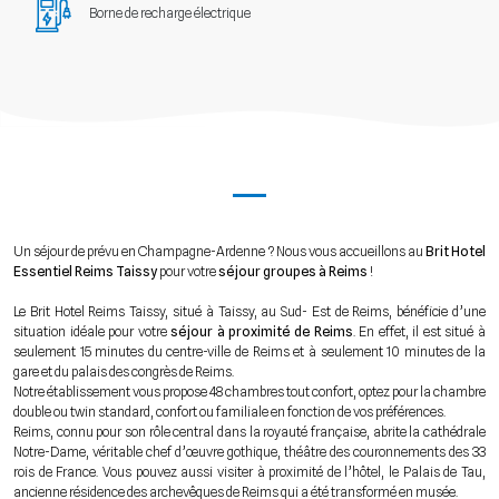
Borne de recharge électrique
Un séjour de prévu en Champagne-Ardenne ? Nous vous accueillons au
Brit Hotel
Essentiel Reims Taissy
pour votre
séjour groupes à Reims
!
Le Brit Hotel Reims Taissy, situé à Taissy, au Sud- Est de Reims, bénéficie d’une
situation idéale pour votre
séjour à proximité de Reims
. En effet, il est situé à
seulement 15 minutes du centre-ville de Reims et à seulement 10 minutes de la
gare et du palais des congrès de Reims.
Notre établissement vous propose 48 chambres tout confort, optez pour la chambre
double ou twin standard, confort ou familiale en fonction de vos préférences.
Reims, connu pour son rôle central dans la royauté française, abrite la cathédrale
Notre-Dame, véritable chef d’œuvre gothique, théâtre des couronnements des 33
rois de France. Vous pouvez aussi visiter à proximité de l’hôtel, le Palais de Tau,
ancienne résidence des archevêques de Reims qui a été transformé en musée.