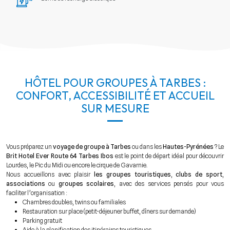
HÔTEL POUR GROUPES À TARBES :
CONFORT, ACCESSIBILITÉ ET ACCUEIL
SUR MESURE
Vous préparez un
voyage de groupe à Tarbes
ou dans les
Hautes-Pyrénées
? Le
Brit Hotel Ever Route 64 Tarbes Ibos
est le point de départ idéal pour découvrir
Lourdes, le Pic du Midi ou encore le cirque de Gavarnie.
Nous accueillons avec plaisir
les groupes touristiques
,
clubs de sport
,
associations
ou
groupes scolaires
, avec des services pensés pour vous
faciliter l’organisation :
Chambres doubles, twins ou familiales
Restauration sur place (petit-déjeuner buffet, dîners sur demande)
Parking gratuit
Aide à la planification des itinéraires touristiques