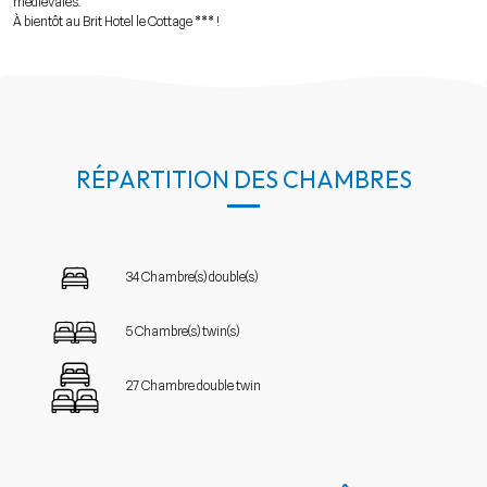
médiévales.
À bientôt au Brit Hotel le Cottage *** !
RÉPARTITION DES CHAMBRES
34 Chambre(s) double(s)
5 Chambre(s) twin(s)
27 Chambre double twin