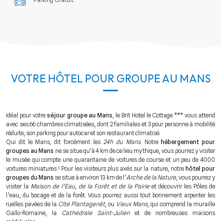
VOTRE HÔTEL POUR GROUPE AU MANS
Idéal pour votre
séjour groupe au Mans
, le Brit Hotel le Cottage *** vous attend
avec ses 66 chambres climatisées, dont 2 familiales et 3 pour personne à mobilité
réduite, son parking pour autocar et son restaurant climatisé.
Qui dit le Mans, dit forcément les
24h du Mans
. Notre
hébergement pour
groupes au Mans
ne se situe qu’à 4 km de ce lieu mythique, vous pourrez y visiter
le musée qui compte une quarantaine de voitures de course et un peu de 4000
voitures miniatures ! Pour les visiteurs plus axés sur la nature, notre
hôtel pour
groupes du Mans
se situe à environ 13 km de l’
Arche de la Nature
, vous pourrez y
visiter la
Maison de l’Eau, de la Forêt et de la Pairie
et découvrir les Pôles de
l’eau, du bocage et de la forêt. Vous pourrez aussi tout bonnement arpenter les
ruelles pavées de la
Cité Plantagenêt
, ou
Vieux Mans
, qui comprend la muraille
Gallo-Romaine, la
Cathédrale Saint-Julien
et de nombreuses maisons