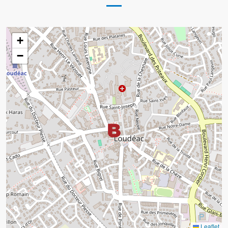
+
−
Leaflet