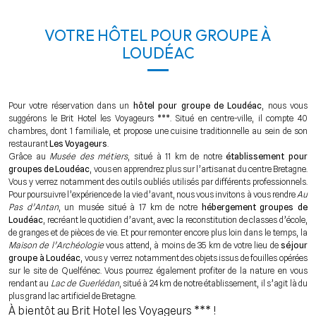
VOTRE HÔTEL POUR GROUPE À
LOUDÉAC
Pour votre réservation dans un
hôtel pour groupe de Loudéac
, nous vous
suggérons le Brit Hotel les Voyageurs ***. Situé en centre-ville, il compte 40
chambres, dont 1 familiale, et propose une cuisine traditionnelle au sein de son
restaurant
Les Voyageurs
.
Grâce au
Musée des métiers
, situé à 11 km de notre
établissement pour
groupes de Loudéac
, vous en apprendrez plus sur l’artisanat du centre Bretagne.
Vous y verrez notamment des outils oubliés utilisés par différents professionnels.
Pour poursuivre l’expérience de la vie d’avant, nous vous invitons à vous rendre
Au
Pas d’Antan
, un musée situé à 17 km de notre
hébergement groupes de
Loudéac
, recréant le quotidien d’avant, avec la reconstitution de classes d’école,
de granges et de pièces de vie. Et pour remonter encore plus loin dans le temps, la
Maison de l’Archéologie
vous attend, à moins de 35 km de votre lieu de
séjour
groupe à Loudéac
, vous y verrez notamment des objets issus de fouilles opérées
sur le site de Quelfénec. Vous pourrez également profiter de la nature en vous
rendant au
Lac de Guerlédan
, situé à 24 km de notre établissement, il s’agit là du
plus grand lac artificiel de Bretagne.
À bientôt au Brit Hotel les Voyageurs *** !