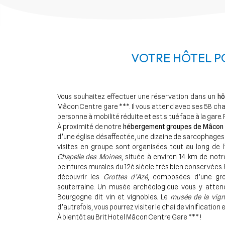
VOTRE HÔTEL P
Vous souhaitez effectuer une réservation dans un
hô
Mâcon Centre gare ***. Il vous attend avec ses 58 ch
personne à mobilité réduite et est situé face à la gare. 
À proximité de notre
hébergement groupes de Mâcon
d’une église désaffectée, une dizaine de sarcophages 
visites en groupe sont organisées tout au long de l
Chapelle des Moines
, située à environ 14 km de not
peintures murales du 12è siècle très bien conservées. 
découvrir les
Grottes d’Azé
, composées d’une grot
souterraine. Un musée archéologique vous y attend
Bourgogne dit vin et vignobles. Le
musée de la vign
d’autrefois, vous pourrez visiter le chai de vinification
À bientôt au Brit Hotel Mâcon Centre Gare *** !