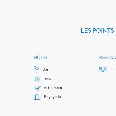
LES POINTS
HÔTEL
RESTA
Rest
Bar
Jeux
Wifi Gratuit
Bagagerie