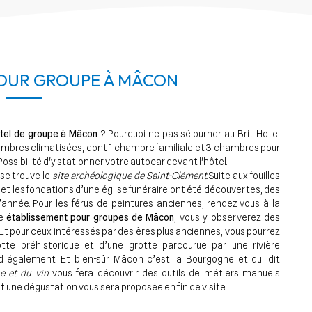
OUR GROUPE À MÂCON
tel de groupe à Mâcon
? Pourquoi ne pas séjourner au Brit Hotel
ambres climatisées, dont 1 chambre familiale et 3 chambres pour
Possibilité d'y stationner votre autocar devant l'hôtel.
se trouve le
site archéologique de Saint-Clément
. Suite aux fouilles
et les fondations d’une église funéraire ont été découvertes, des
’année. Pour les férus de peintures anciennes, rendez-vous à la
re
établissement pour groupes de Mâcon
, vous y observerez des
Et pour ceux intéressés par des ères plus anciennes, vous pourrez
te préhistorique et d’une grotte parcourue par une rivière
 également. Et bien-sûr Mâcon c’est la Bourgogne et qui dit
e et du vin
vous fera découvrir des outils de métiers manuels
 et une dégustation vous sera proposée en fin de visite.