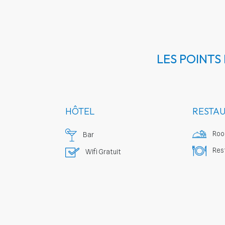
LES POINTS
HÔTEL
RESTA
Roo
Bar
Res
Wifi Gratuit