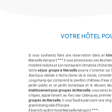
VOTRE HÔTEL POU
Si vous souhaitez faire une réservation dans un
hôt
Marseille Aéroport ***. Il vous attend avec ses 46 ch
mobilité réduite et son restaurant climatisé. L'hôtel di
Votre
séjour groupe à Marseille
pourra s’orienter sur l
Basilique dédiée à Notre-Dame de la Garde
, considé
Longchamp
qui comprend le pavillon château d’eau c
jardin public et un jardin botanique et le
Mucem
,
Mus
établissement pour groupes de Marseille
, vous serez 
criques, appartenant au
Parc des Calanques
, premier
groupes de Marseille
, il vous faudra parcourir une vin
grand étang salé d’Europe.
À bientôt au Brit Hotel Marseille Aéroport *** !