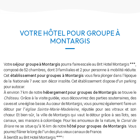
VOTRE HÔTEL POUR GROUPE À
MONTARGIS
Votre
séjour groupe à Montargis
pourra faire escale au Brit Hotel Montargis ***,
composé de 52 chambres, dont 3 familiales et 2 pour personne à mobilité réduite.
Cet
établissement pour groupes à Montargis
vous fera plonger dans l’époque
de la Nationale 7 avec son décor insolite. Cet établissement dispose d'un parking
pour autocar.
À environ 7 km de notre
hébergement pour groupes de Montargis
se trouve le
Château
. Grâce à la visite guidée, vous découvrirez des parties souterraines, des
caves et une église basse. Au cœur de Montargis, vous pourrez également faire un
détour par l’
église Sainte-Marie-Madeleine
, réputée pour ses vitraux et son
chœur. Et bien-sûr, la ville de Montargis qui vaut le détour grâce à ses îlots, ses
canaux, ses maisons à colombage. Pour les amoureux de la nature, le
Canal de
Briare
ne se situe qu’à 16 km de notre
hôtel pour groupes de Montargis
. Vous
pourrez flâner le long de l’un des plus vieux canaux de France.
À bientôt au Brit Hotel Montargis *** !