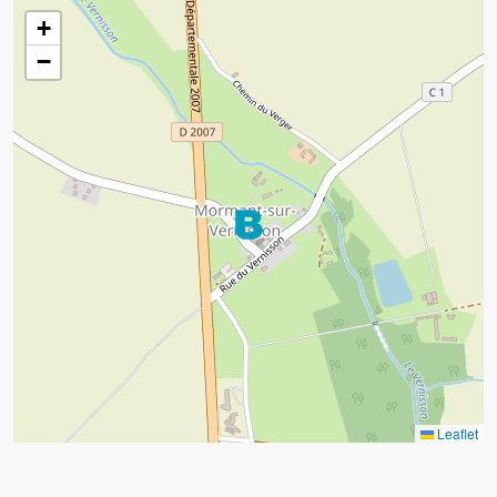
+
−
Leaflet