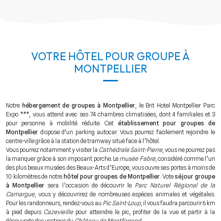
VOTRE HÔTEL POUR GROUPE À
MONTPELLIER
Notre
hébergement de groupes à Montpellier
, le Brit Hotel Montpellier Parc
Expo ***, vous attend avec ses 74 chambres climatisées, dont 4 familiales et 3
pour personne à mobilité réduite. Cet
établissement pour groupes de
Montpellier
dispose d'un parking autocar. Vous pourrez facilement rejoindre le
centre-ville grâce à la station de tramway situé face à l’hôtel.
Vous pourrez notamment y visiter la
Cathédrale Saint-Pierre
, vous ne pourrez pas
la manquer grâce à son imposant porche. Le
musée Fabre
, considéré comme l’un
des plus beaux musées des Beaux-Arts d’Europe, vous ouvre ses portes à moins de
10 kilomètres de notre
hôtel pour groupes de Montpellier
. Vote
séjour groupe
à Montpellier
sera l’occasion de découvrir le
Parc Naturel Régional de la
Camargue
, vous y découvrirez de nombreuses espèces animales et végétales.
Pour les randonneurs, rendez-vous au
Pic Saint-Loup
, il vous faudra parcourir 6 km
à pied depuis
Cazevieille
pour atteindre le pic, profiter de la vue et partir à la
découverte des vestiges du
Château de Montferrand
.