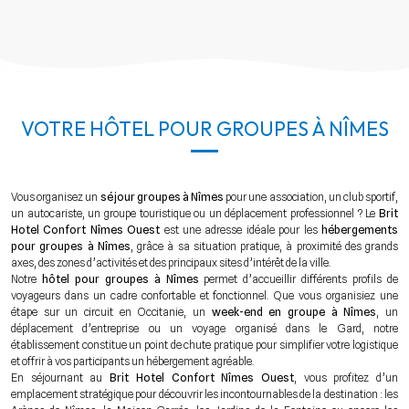
VOTRE HÔTEL POUR GROUPES À NÎMES
Vous organisez un
séjour groupes à Nîmes
pour une association, un club sportif,
un autocariste, un groupe touristique ou un déplacement professionnel ? Le
Brit
Hotel Confort Nîmes Ouest
est une adresse idéale pour les
hébergements
pour groupes à Nîmes
, grâce à sa situation pratique, à proximité des grands
axes, des zones d’activités et des principaux sites d’intérêt de la ville.
Notre
hôtel pour groupes à Nîmes
permet d’accueillir différents profils de
voyageurs dans un cadre confortable et fonctionnel. Que vous organisiez une
étape sur un circuit en Occitanie, un
week-end en groupe à Nîmes
, un
déplacement d’entreprise ou un voyage organisé dans le Gard, notre
établissement constitue un point de chute pratique pour simplifier votre logistique
et offrir à vos participants un hébergement agréable.
En séjournant au
Brit Hotel Confort Nîmes Ouest
, vous profitez d’un
emplacement stratégique pour découvrir les incontournables de la destination : les