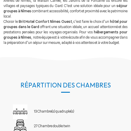
Arènes de Nîmes, la Maison Carrée, les Jardins de la Fontaine ou encore les
villages et paysages typiques du Gard. C’est une solution idéale pour un
séjour
groupes à Nîmes
combinant accessibilité, confort et proximité avec le patrimoine
local.
Choisir le
Brit Hotel Confort Nîmes Ouest
, c’est faire le choix d’un
hôtel pour
groupes dans le Gard
offrant une situation idéale, un accueil attentionné et des
prestations pensées pour les voyages organisés. Pour vos
hébergements pour
groupes à Nîmes
, notre équipe est à votre écoute afin de vous accompagner dans
la préparation d’un séjour sur mesure, adapté à vos attentes et à votre budget.
RÉPARTITION DES CHAMBRES
13 Chambre(s) quadruple(s)
27 Chambre double twin