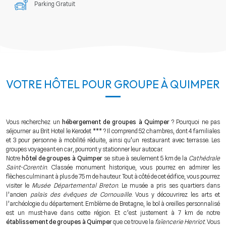
Parking Gratuit
VOTRE HÔTEL POUR GROUPE À QUIMPER
Vous recherchez un
hébergement de groupes à Quimper
? Pourquoi ne pas
séjourner au Brit Hotel le Kerodet *** ? Il comprend 52 chambres, dont 4 familiales
et 3 pour personne à mobilité réduite, ainsi qu’un restaurant avec terrasse. Les
groupes voyageant en car, pourront y stationner leur autocar.
Notre
hôtel de groupes à Quimper
se situe à seulement 5 km de la
Cathédrale
Saint-Corentin
. Classée monument historique, vous pourrez en admirer les
flèches culminant à plus de 75 m de hauteur. Tout à côté de cet édifice, vous pourrez
visiter le
Musée Départemental Breton
. Le musée a pris ses quartiers dans
l’ancien
palais des évêques de Cornouaille
. Vous y découvrirez les arts et
l’archéologie du département. Emblème de Bretagne, le bol à oreilles personnalisé
est un must-have dans cette région. Et c’est justement à 7 km de notre
établissement de groupes à Quimper
que ce trouve la
faïencerie Henriot
. Vous