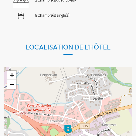
2 Chambre(s) quadruple(s)
8 Chambre(s) single(s)
LOCALISATION DE L'HÔTEL
+
−