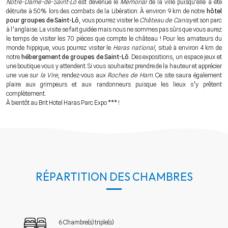
Notre-Dame-de-Saint-Lô
est devenue le
Mémorial
de la ville puisqu’elle a été
détruite à 50% lors des combats de la Libération. À environ 9 km de notre
hôtel
pour groupes de Saint-Lô
, vous pourrez visiter le
Château de Canisy
et son parc
à l’anglaise. La visite se fait guidée mais nous ne sommes pas sûrs que vous aurez
le temps de visiter les 70 pièces que compte le château ! Pour les amateurs du
monde hippique, vous pourrez visiter le
Haras national
, situé à environ 4 km de
notre
hébergement de groupes de Saint-Lô
. Des expositions, un espace jeux et
une boutique vous y attendent. Si vous souhaitez prendre de la hauteur et apprécier
une vue sur
la Vire
, rendez-vous aux
Roches de Ham
. Ce site saura également
plaire aux grimpeurs et aux randonneurs puisque les lieux s’y prêtent
complètement.
À bientôt au Brit Hotel Haras Parc Expo *** !
RÉPARTITION DES CHAMBRES
6 Chambre(s) triple(s)