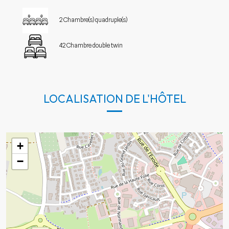
2 Chambre(s) quadruple(s)
42 Chambre double twin
LOCALISATION DE L'HÔTEL
+
−