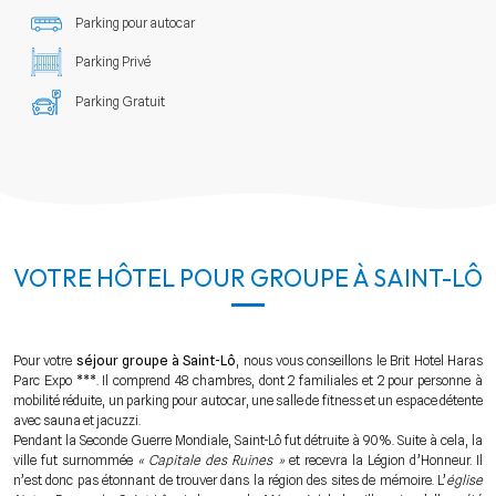
Parking pour autocar
Parking Privé
Parking Gratuit
VOTRE HÔTEL POUR GROUPE À SAINT-LÔ
Pour votre
séjour groupe à Saint-Lô
, nous vous conseillons le Brit Hotel Haras
Parc Expo ***. Il comprend 48 chambres, dont 2 familiales et 2 pour personne à
mobilité réduite, un parking pour autocar, une salle de fitness et un espace détente
avec sauna et jacuzzi.
Pendant la Seconde Guerre Mondiale, Saint-Lô fut détruite à 90%. Suite à cela, la
ville fut surnommée
« Capitale des Ruines »
et recevra la Légion d’Honneur. Il
n’est donc pas étonnant de trouver dans la région des sites de mémoire. L’
église