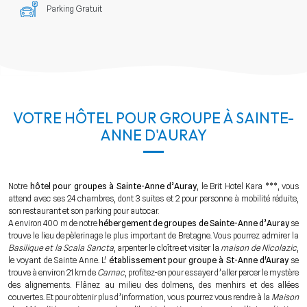
Parking Gratuit
VOTRE HÔTEL POUR GROUPE À SAINTE-
ANNE D'AURAY
Notre
hôtel pour groupes à Sainte-Anne d’Auray
, le Brit Hotel Kara ***, vous
attend avec ses 24 chambres, dont 3 suites et 2 pour personne à mobilité réduite,
son restaurant et son parking pour autocar.
A environ 400 m de notre
hébergement de groupes de Sainte-Anne d’Auray
se
trouve le lieu de pèlerinage le plus important de Bretagne. Vous pourrez admirer la
Basilique et la Scala Sancta
, arpenter le cloître et visiter la
maison de Nicolazic
,
le voyant de Sainte Anne. L'
établissement pour groupe à St-Anne d'Auray
se
trouve à environ 21 km de
Carnac
, profitez-en pour essayer d’aller percer le mystère
des alignements. Flânez au milieu des dolmens, des menhirs et des allées
couvertes. Et pour obtenir plus d’information, vous pourrez vous rendre à la
Maison