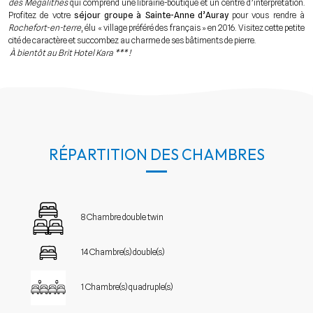
des Mégalithes
qui comprend une librairie-boutique et un centre d’interprétation.
Profitez de votre
séjour groupe à Sainte-Anne d’Auray
pour vous rendre à
Rochefort-en-terre
, élu « village préféré des français » en 2016. Visitez cette petite
cité de caractère et succombez au charme de ses bâtiments de pierre.
À bientôt au Brit Hotel Kara *** !
RÉPARTITION DES CHAMBRES
8 Chambre double twin
14 Chambre(s) double(s)
1 Chambre(s) quadruple(s)