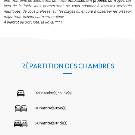
une trentaine de kilomètres de notre
établissement groupes de Troyes
. Les
lacs de la forêt vous permettront de vous adonner à diverses activités
nautiques, de vous prélasser sur les plages ou encore d’observer les oiseaux
migrateurs faisant halte en ces lieux.
À bientôt au Brit Hotel Le Royal *** !
RÉPARTITION DES CHAMBRES
32 Chambre(s) double(s)
9 Chambre(s) twin(s)
5 Chambre(s) triple(s)