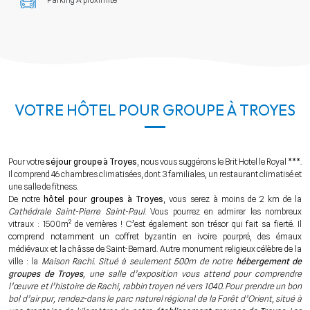
VOTRE HÔTEL POUR GROUPE À TROYES
Pour votre
séjour groupe à Troyes
, nous vous suggérons le Brit Hotel le Royal ***.
Il comprend 46 chambres climatisées, dont 3 familiales, un restaurant climatisé et
une salle de fitness.
De notre
hôtel pour groupes à Troyes
, vous serez à moins de 2 km de la
Cathédrale Saint-Pierre Saint-Paul
. Vous pourrez en admirer les nombreux
vitraux : 1500m² de verrières ! C’est également son trésor qui fait sa fierté. Il
comprend notamment un coffret byzantin en ivoire pourpré, des émaux
médiévaux et la châsse de Saint-Bernard. Autre monument religieux célèbre de la
ville : la
Maison Rachi
. Situé à seulement 500m de notre
hébergement de
groupes de Troyes
, une salle d’exposition vous attend pour comprendre
l’œuvre et l’histoire de Rachi, rabbin troyen né vers 1040. Pour prendre un bon
bol d’air pur, rendez-dans le
parc naturel régional de la Forêt d’Orient
, situé à