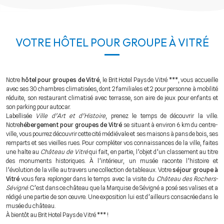
VOTRE HÔTEL POUR GROUPE À VITRÉ
Notre
hôtel pour groupes de Vitré
, le Brit Hotel Pays de Vitré ***, vous accueille
avec ses 30 chambres climatisées, dont 2 familiales et 2 pour personne à mobilité
réduite, son restaurant climatisé avec terrasse, son aire de jeux pour enfants et
son parking pour autocar.
Labellisée
Ville d’Art et d’Histoire
, prenez le temps de découvrir la ville.
Notre
hébergement pour groupes de Vitré
se situant à environ 6 km du centre-
ville, vous pourrez découvrir cette cité médiévale et ses maisons à pans de bois, ses
remparts et ses vieilles rues. Pour compléter vos connaissances de la ville, faites
une halte au
Château de Vitré
qui fait, en partie, l’objet d’un classement au titre
des monuments historiques. À l’intérieur, un musée raconte l’histoire et
l’évolution de la ville au travers une collection de tableaux. Votre
séjour groupe à
Vitré
vous fera replonger dans le temps avec la visite du
Château des Rochers-
Sévigné
. C’est dans ce château que la Marquise de Sévigné a posé ses valises et a
rédigé une partie de son œuvre. Une exposition lui est d’ailleurs consacrée dans le
musée du château.
À bientôt au Brit Hotel Pays de Vitré *** !